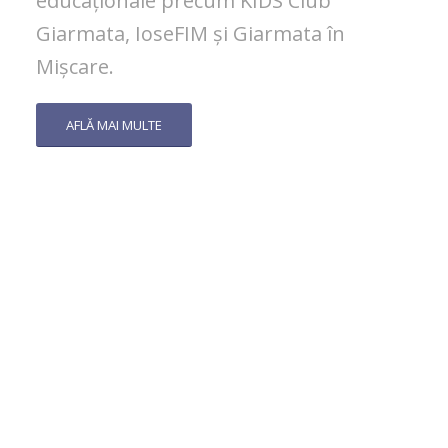
educaționale precum KIDS Club
Giarmata, IoseFIM și Giarmata în
Mișcare.
AFLĂ MAI MULTE