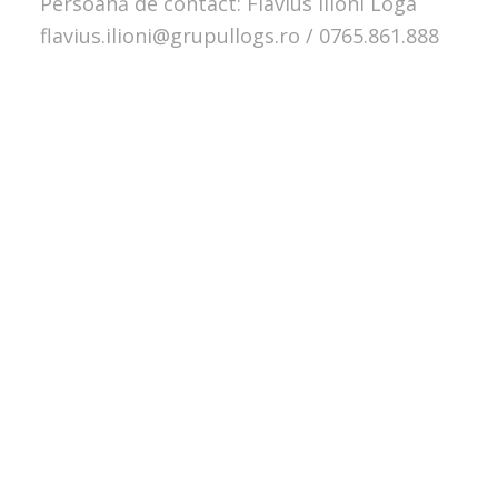
Persoană de contact: Flavius Ilioni Loga
flavius.ilioni@grupullogs.ro / 0765.861.888